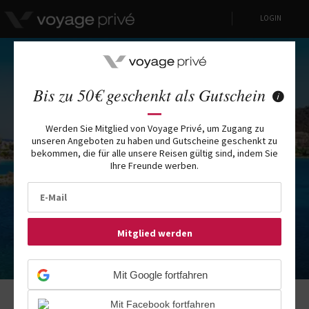
LOGIN
Bis zu 50€ geschenkt als Gutschein
Reisen All-inclusive in Bodrum
Werden Sie Mitglied von Voyage Privé, um Zugang zu
unseren Angeboten zu haben und Gutscheine geschenkt zu
VON VOYAGE PRIVÉ AUSGEHANDELTE LUXUSAUFENTHALTE
bekommen, die für alle unsere Reisen gültig sind, indem Sie
BIS ZU 80% ERMÄSSIGT
Ihre Freunde werben.
Mitglied werden
Mit Google fortfahren
Mit Facebook fortfahren