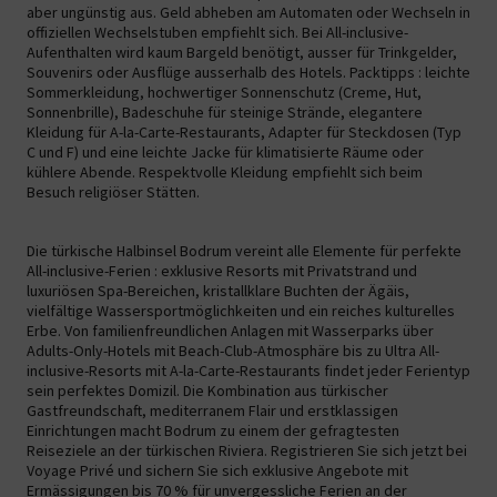
aber ungünstig aus. Geld abheben am Automaten oder Wechseln in
offiziellen Wechselstuben empfiehlt sich. Bei All-inclusive-
Aufenthalten wird kaum Bargeld benötigt, ausser für Trinkgelder,
Souvenirs oder Ausflüge ausserhalb des Hotels. Packtipps : leichte
Sommerkleidung, hochwertiger Sonnenschutz (Creme, Hut,
Sonnenbrille), Badeschuhe für steinige Strände, elegantere
Kleidung für A-la-Carte-Restaurants, Adapter für Steckdosen (Typ
C und F) und eine leichte Jacke für klimatisierte Räume oder
kühlere Abende. Respektvolle Kleidung empfiehlt sich beim
Besuch religiöser Stätten.
Die türkische Halbinsel Bodrum vereint alle Elemente für perfekte
All-inclusive-Ferien : exklusive Resorts mit Privatstrand und
luxuriösen Spa-Bereichen, kristallklare Buchten der Ägäis,
vielfältige Wassersportmöglichkeiten und ein reiches kulturelles
Erbe. Von familienfreundlichen Anlagen mit Wasserparks über
Adults-Only-Hotels mit Beach-Club-Atmosphäre bis zu Ultra All-
inclusive-Resorts mit A-la-Carte-Restaurants findet jeder Ferientyp
sein perfektes Domizil. Die Kombination aus türkischer
Gastfreundschaft, mediterranem Flair und erstklassigen
Einrichtungen macht Bodrum zu einem der gefragtesten
Reiseziele an der türkischen Riviera. Registrieren Sie sich jetzt bei
Voyage Privé und sichern Sie sich exklusive Angebote mit
Ermässigungen bis 70 % für unvergessliche Ferien an der