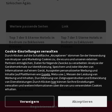
türkischen Ägäis.
Weitere passende Seiten
Link
Top 7 der 5 Sterne Hotels in
Top 7 der 5 Sterne Hotels in
Bodrum zu Exklusiven
Bodrum zu Exklusiven
Preisen
Preisen
Cookie-Einstellungen verwalten
Durch Klicken auf die Schaltfläche „Akzeptieren“ stimmen Sie der Verwendung
Urlaub in Bodrum
Urlaub in Bodrum
von Analyse- und Marketing-Cookies zu, die es uns und unseren externen
Partnern ermöglichen, Daten für folgende Zwecke zu verarbeiten: Analyse der
Gerätemerkmale zur Identifizierung, Speichern und/oder Abrufen von
Malediven Ferien
Malediven Ferien
Informationen auf einem Gerät, Ausspielen personalisierter Werbung und
Inhalte (auf Plattformen wie
Google
, Meta usw.), Messen der Leistung von
Werbung und Inhalten, Durchführung von Zielgruppenstudien und Entwicklung
Oman Ferien
Oman Ferien
von Dienstleistungen.Durch Klicken
hier
können Sie Ihre Einstellungen
verwalten und weitere Informationen über die von uns verwendeten Cookies
Korsika Ferien
Korsika Ferien
erhalten.
Verweigern
Akzeptieren
Registrieren Sie sich kostenlos
ALL INCLUSIVE BODRUM