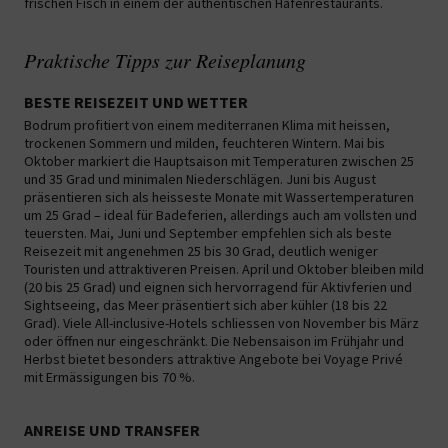
frischen Fisch in einem der authentischen Hafenrestaurants.
Praktische Tipps zur Reiseplanung
BESTE REISEZEIT UND WETTER
Bodrum profitiert von einem mediterranen Klima mit heissen,
trockenen Sommern und milden, feuchteren Wintern. Mai bis
Oktober markiert die Hauptsaison mit Temperaturen zwischen 25
und 35 Grad und minimalen Niederschlägen. Juni bis August
präsentieren sich als heisseste Monate mit Wassertemperaturen
um 25 Grad – ideal für Badeferien, allerdings auch am vollsten und
teuersten. Mai, Juni und September empfehlen sich als beste
Reisezeit mit angenehmen 25 bis 30 Grad, deutlich weniger
Touristen und attraktiveren Preisen. April und Oktober bleiben mild
(20 bis 25 Grad) und eignen sich hervorragend für Aktivferien und
Sightseeing, das Meer präsentiert sich aber kühler (18 bis 22
Grad). Viele All-inclusive-Hotels schliessen von November bis März
oder öffnen nur eingeschränkt. Die Nebensaison im Frühjahr und
Herbst bietet besonders attraktive Angebote bei Voyage Privé
mit Ermässigungen bis 70 %.
ANREISE UND TRANSFER