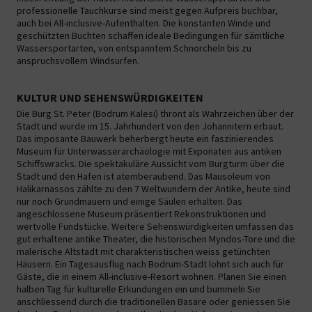
professionelle Tauchkurse sind meist gegen Aufpreis buchbar,
auch bei All-inclusive-Aufenthalten. Die konstanten Winde und
geschützten Buchten schaffen ideale Bedingungen für sämtliche
Wassersportarten, von entspanntem Schnorcheln bis zu
anspruchsvollem Windsurfen.
KULTUR UND SEHENSWÜRDIGKEITEN
Die Burg St. Peter (Bodrum Kalesi) thront als Wahrzeichen über der
Stadt und wurde im 15. Jahrhundert von den Johannitern erbaut.
Das imposante Bauwerk beherbergt heute ein faszinierendes
Museum für Unterwasserarchäologie mit Exponaten aus antiken
Schiffswracks. Die spektakuläre Aussicht vom Burgturm über die
Stadt und den Hafen ist atemberaubend. Das Mausoleum von
Halikarnassos zählte zu den 7 Weltwundern der Antike, heute sind
nur noch Grundmauern und einige Säulen erhalten. Das
angeschlossene Museum präsentiert Rekonstruktionen und
wertvolle Fundstücke. Weitere Sehenswürdigkeiten umfassen das
gut erhaltene antike Theater, die historischen Myndos-Tore und die
malerische Altstadt mit charakteristischen weiss getünchten
Häusern. Ein Tagesausflug nach Bodrum-Stadt lohnt sich auch für
Gäste, die in einem All-inclusive-Resort wohnen. Planen Sie einen
halben Tag für kulturelle Erkundungen ein und bummeln Sie
anschliessend durch die traditionellen Basare oder geniessen Sie