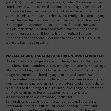
(Kara Ada) mit ihren heilenden heissen Quellen. Viele All-inclusive-
Hotels bieten Gulet-Touren als optionalen Ausflug an, bei Ultra All-
inclusive sind sie manchmal bereits inklusive. Diese Bootstouren
vermitteln ein authentisches Erlebnis und ermöglichen den Zugang
zu versteckten Buchten, die vom Land aus nicht erreichbar sind.
Die entspannte Atmosphäre an Bord, das türkisfarbene Wasser
und die malerischen Küstenlandschaften machen jede Fahrt zu
einem unvergesslichen Erlebnis. Eine frühzeitige Buchung
empfiehlt sich besonders in der Hochsaison von Juni bis August,
wenn die Nachfrage gross ist.
WASSERSPORT, TAUCHEN UND HAFEN-BOOTSFAHRTEN
Bodrum bietet vielfältige Wassersportmöglichkeiten : Windsurfen
und Kitesurfen besonders in Bitez und Akyarlar, Jetski, Parasailing,
Stand-up-Paddling und Kajakfahren an den meisten Stränden. Die
ausgezeichneten Tauchbedingungen mit kristallklarem Wasser,
interessanten Unterwasserhöhlen und historischen Wracks ziehen
Taucher aus ganz Europa an. Mehrere professionelle Tauchschulen
bieten Kurse für Anfänger und geführte Tauchgänge für Erfahrene
an. Viele All-inclusive-Resorts stellen nicht-motorisierte
Wassersportarten wie Tretboote, Kanus und
Schnorchelausrüstung kostenfrei zur Verfügung. Bootsfahrten
vom Hafen Bodrum aus führen zu verschiedenen Buchten und
Inseln entlang der Küste. Motorisierte Wassersportarten und