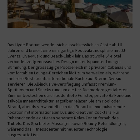
Das Hyde Bodrum wendet sich ausschliesslich an Gäste ab 16
Jahren und kreiert eine einzigartige Festivalatmosphäre mit DJ-
Events, Live-Musik und Beach-Club-Flair. Das stilvolle 5*-Hotel
verbindet zeitgenössisches Design mit entspannter Lounge-
Stimmung. Der grosszügige Poolbereich mit privaten Cabanas und
komfortablen Lounge-Bereichen lädt zum Verweilen ein, während
mehrere Restaurants internationale Küche auf Sterne-Niveau
servieren. Die All-inclusive-Verpflegung umfasst Premium-
Spirituosen und Snacks rund um die Uhr. Die modern gestalteten
Zimmer bestechen durch bodentiefe Fenster, private Balkone und
stilvolle Innenarchitektur. Tagsüber relaxen Sie am Pool oder
Strand, abends verwandelt sich das Resort in eine pulsierende
Location mit internationalen DJs und kreativen Cocktails. Für
Ruhesuchende existieren separate Relax-Zonen fernab des
Trubels. Das Spa bietet Massagen sowie Beauty-Behandlungen,
während das Fitnesscenter mit neuester Technologie
ausgestattet ist.