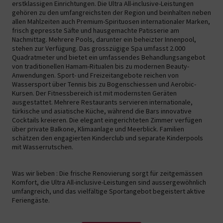
erstklassigen Einrichtungen. Die Ultra All-inclusive-Leistungen
gehören zu den umfangreichsten der Region und beinhalten neben
allen Mahlzeiten auch Premium-Spirituosen internationaler Marken,
frisch gepresste Säfte und hausgemachte Patisserie am
Nachmittag. Mehrere Pools, darunter ein beheizter Innenpool,
stehen zur Verfügung. Das grosszügige Spa umfasst 2.000
Quadratmeter und bietet ein umfassendes Behandlungsangebot
von traditionellen Hamam-Ritualen bis zu modernen Beauty-
Anwendungen. Sport- und Freizeitangebote reichen von
Wassersport über Tennis bis zu Bogenschiessen und Aerobic-
Kursen. Der Fitnessbereich ist mit modernsten Geräten
ausgestattet. Mehrere Restaurants servieren internationale,
türkische und asiatische Küche, während die Bars innovative
Cocktails kreieren. Die elegant eingerichteten Zimmer verfügen
über private Balkone, Klimaanlage und Meerblick. Familien
schätzen den engagierten Kinderclub und separate Kinderpools
mit Wasserrutschen.
Was wir lieben : Die frische Renovierung sorgt für zeitgemässen
Komfort, die Ultra All-inclusive-Leistungen sind aussergewöhnlich
umfangreich, und das vielfältige Sportangebot begeistert aktive
Feriengäste.