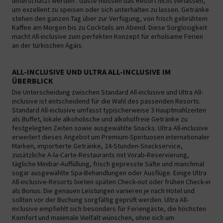
unterschätzt werden : Gäste müssen das Resort nicht verlassen,
um exzellent zu speisen oder sich unterhalten zu lassen. Getränke
stehen den ganzen Tag über zur Verfügung, von frisch gebrühtem
Kaffee am Morgen bis zu Cocktails am Abend. Diese Sorglosigkeit
macht All-inclusive zum perfekten Konzept für erholsame Ferien
an der türkischen Ägäis.
ALL-INCLUSIVE UND ULTRA ALL-INCLUSIVE IM
ÜBERBLICK
Die Unterscheidung zwischen Standard All-inclusive und Ultra All-
inclusive ist entscheidend für die Wahl des passenden Resorts.
Standard All-inclusive umfasst typischerweise 3 Hauptmahlzeiten
als Buffet, lokale alkoholische und alkoholfreie Getränke zu
festgelegten Zeiten sowie ausgewählte Snacks. Ultra All-inclusive
erweitert dieses Angebot um Premium-Spirituosen internationaler
Marken, importierte Getränke, 24-Stunden-Snackservice,
zusätzliche A-la-Carte-Restaurants mit Vorab-Reservierung,
tägliche Minibar-Auffüllung, frisch gepresste Säfte und manchmal
sogar ausgewählte Spa-Behandlungen oder Ausflüge. Einige Ultra
All-inclusive-Resorts bieten späten Check-out oder frühen Check-in
als Bonus. Die genauen Leistungen variieren je nach Hotel und
sollten vor der Buchung sorgfältig geprüft werden. Ultra All-
inclusive empfiehlt sich besonders für Feriengäste, die höchsten
Komfort und maximale Vielfalt wünschen, ohne sich um