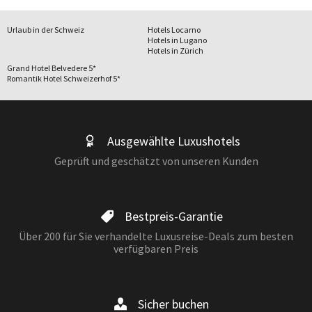
übereinstimmen.
Urlaub in der Schweiz
Hotels Locarno
Wenn Sie in die USA reisen oder wenn Sie einen Umstieg in den USA
Hotels in Lugano
haben, müssen Sie im Besitz der ESTA sein. Ansonsten können Sie Ihre
Hotels in Zürich
Reise nicht fortsetzen.
Grand Hotel Belvedere 5*
Romantik Hotel Schweizerhof 5*
Ausgewählte Luxushotels
Geprüft und geschätzt von unseren Kunden
Bestpreis-Garantie
Über 200 für Sie verhandelte Luxusreise-Deals zum besten
verfügbaren Preis
Sicher buchen