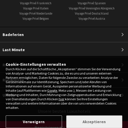
Voyage Privé Frankreich
Voyage Privé Spanien
Voyage Privé Italien
Voyage Privé Vereinigtes Königreich
Voyage Privé Niederlande
Voyage Privé Deutschland
Voyage Privé Belgien
Voyage Privé Austria
Badeferien
Last Minute
Cookie-Einstellungen verwalten
Reise
Durch Klicken auf die Schaltfläche „Akzeptieren“ stimmen Sie der Verwendung
von Analyse- und Marketing-Cookies zu, die es uns und unseren externen
Partnern ermöglichen, Daten für folgende Zwecke zu verarbeiten: Analyse der
Rundreisen
Gerätemerkmale zur Identifizierung, Speichern und/oder Abrufen von
Informationen auf einem Gerät, Ausspielen personalisierter Werbung und
Inhalte (auf Plattformen wie
Google
, Meta usw.), Messen der Leistung von
Urlaub
Werbung und Inhalten, Durchführung von Zielgruppenstudien und Entwicklung
von Dienstleistungen.Durch Klicken
hier
können Sie Ihre Einstellungen
verwalten und weitere Informationen über die von uns verwendeten Cookies
erhalten.
Unsere besten Luxushotels
Verweigern
Akzeptieren
Registrieren Sie sich kostenlos