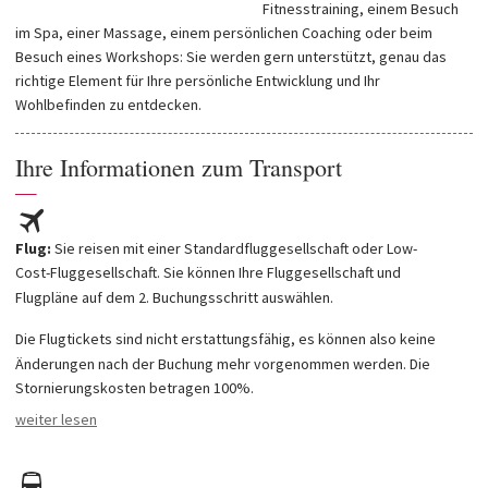
Fitnesstraining, einem Besuch
im Spa, einer Massage, einem persönlichen Coaching oder beim
Besuch eines Workshops: Sie werden gern unterstützt, genau das
richtige Element für Ihre persönliche Entwicklung und Ihr
Wohlbefinden zu entdecken.
Ihre Informationen zum Transport
—
Flug:
Sie reisen mit einer Standardfluggesellschaft oder Low-
Cost-Fluggesellschaft. Sie können Ihre Fluggesellschaft und
Flugpläne auf dem 2. Buchungsschritt auswählen.
Die Flugtickets sind nicht erstattungsfähig, es können also keine
Änderungen nach der Buchung mehr vorgenommen werden. Die
Stornierungskosten betragen 100%.
Alle Fragen bezüglich der gebuchten Flüge, können Sie direkt an die
weiter lesen
Fluggesellschaft richten. Die Referenznummer Ihrer Flugbuchung
erscheint auf Ihrem Voucher. Damit können Sie sich online auf der
Webseite Ihrer Fluggesellschaft einchecken. (Das Check-In am