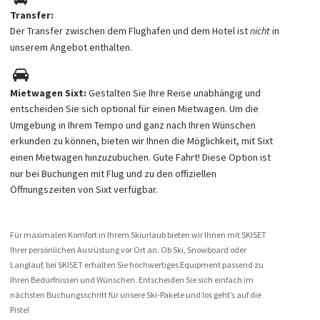
Transfer:
Flughafen ist oft kostenpflichtig).
Der Transfer zwischen dem Flughafen und dem Hotel ist
nicht
in
unserem Angebot enthalten.
Das Mitnehmen von Gepäckstücken, Mahlzeiten oder andere
Serviceleistungen von manchen Flügen können kostenpflichtig sein.
Mietwagen Sixt
:
Gestalten Sie Ihre Reise unabhängig und
Die verfügbaren Flüge und Flugpläne werden während des
entscheiden Sie sich optional für einen Mietwagen. Um die
Buchungsvorgangs in Echtzeit angezeigt, deshalb können die Tarife
Umgebung in Ihrem Tempo und ganz nach Ihren Wünschen
innerhalb von Stunden variieren.
erkunden zu können, bieten wir Ihnen die Möglichkeit, mit Sixt
einen Mietwagen hinzuzubuchen. Gute Fahrt! Diese Option ist
Die Auswahl der Fluges erfolgt durch den Kunden. Voyage Privé kann
nur bei Buchungen mit Flug und zu den offiziellen
von daher nicht für zu späte Ankünfte oder zu frühe Rückkehr
Öffnungszeiten von Sixt verfügbar.
verantwortlich gemacht werden.
Für den Fall, dass Sie Flüge mit einer Übernachtung am Flughafen
Für maximalen Komfort in Ihrem Skiurlaub bieten wir Ihnen mit SKISET
wählen, müssen Sie selbst für die Kosten der Unterbringung in dieser
Ihrer persönlichen Ausrüstung vor Ort an. Ob Ski, Snowboard oder
Nacht aufkommen, sie werden nicht von Voyage Privé getragen.
Langlauf, bei SKISET erhalten Sie hochwertiges Equipment passend zu
Ihren Bedürfnissen und Wünschen. Entscheiden Sie sich einfach im
Vergleichen Sie die Daten Ihres Fluges mit denen Ihrer Hotelbuchung.
nächsten Buchungsschritt für unsere Ski-Pakete und los geht’s auf die
Voyage Privé ist nicht dafür verantwortlich, wenn die Daten nicht
Piste!